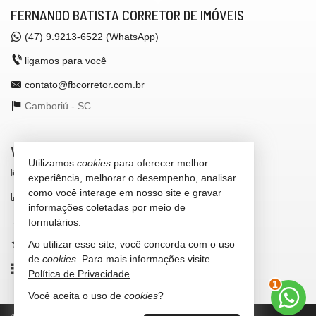
FERNANDO BATISTA CORRETOR DE IMÓVEIS
(47)
9.9213-6522 (WhatsApp)
ligamos para você
contato@fbcorretor.com.br
Camboriú -
SC
VEJA MAIS
Utilizamos
cookies
para oferecer melhor
receba nosso newsletter
experiência, melhorar o desempenho, analisar
como você interage em nosso site e gravar
indicadores financeiros
informações coletadas por meio de
cadastre seu imóvel
formulários.
Ao utilizar esse site, você concorda com o uso
imóveis favoritos
de
cookies
. Para mais informações visite
mapa de imóveis
Política de Privacidade
.
1
Você aceita o uso de
cookies
?