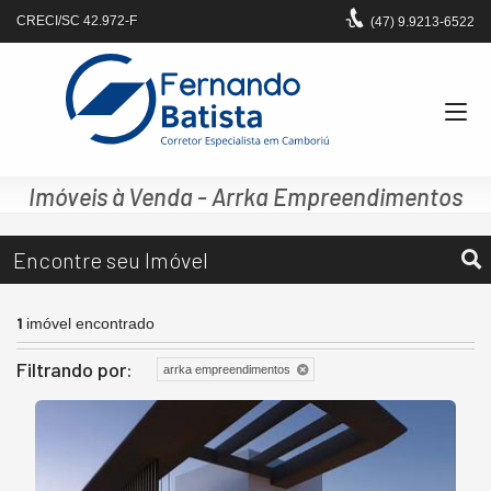
CRECI/SC 42.972-F
(47)
9.9213-6522
Imóveis à Venda - Arrka Empreendimentos
Encontre seu Imóvel
1
imóvel encontrado
Filtrando por:
arrka empreendimentos