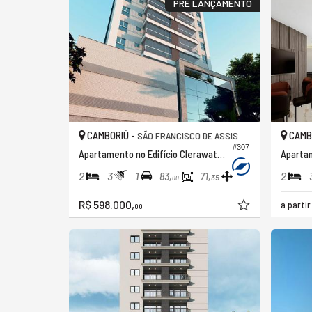
PRÉ LANÇAMENTO
CAMBORIÚ -
CAMB
SÃO FRANCISCO DE ASSIS
#307
Apartamento no Edifício Clerawater Residence
2
3
1
2
83,
71,
35
00
R$ 598.000,
a parti
00