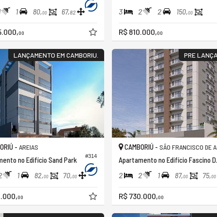
1
1
3
2
2
80,
67,
150,
82
00
00
5.000,
R$ 810.000,
00
00
LANÇAMENTO EM CAMBORIU.
PRE LANÇ
ORIÚ -
CAMBORIÚ -
AREIAS
SÃO FRANCISCO DE A
#314
ento no Edifício Sand Park
Apartame
2
1
2
2
1
82,
70,
87,
75,
00
00
00
00
.000,
R$ 730.000,
00
00