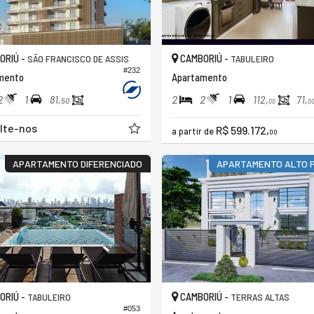
ORIÚ -
CAMBORIÚ -
SÃO FRANCISCO DE ASSIS
TABULEIRO
#232
mento
Apartamento
2
1
2
2
1
81,
112,
71,
50
00
0
lte-nos
R$ 599.172,
a partir de
00
APARTAMENTO DIFERENCIADO
APARTAMENTO ALTO 
ORIÚ -
CAMBORIÚ -
TABULEIRO
TERRAS ALTAS
#053