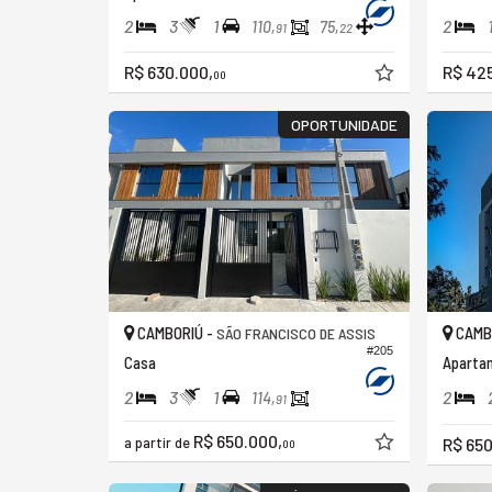
2
3
1
2
110,
75,
91
22
R$ 630.000,
R$ 42
00
OPORTUNIDADE
CAMBORIÚ -
CAMB
SÃO FRANCISCO DE ASSIS
#205
Casa
Apartam
2
3
1
2
114,
91
R$ 650.000,
a partir de
R$ 650
00