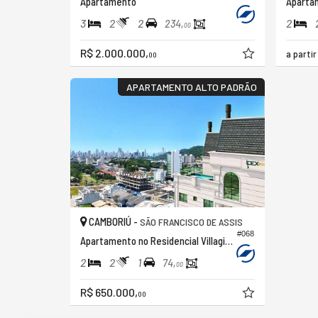
Apartamento
Aparta
3
2
2
2
234,
00
R$ 2.000.000,
a parti
00
APARTAMENTO ALTO PADRÃO
CAMBORIÚ -
SÃO FRANCISCO DE ASSIS
#068
Apartamento no Residencial Villagio do Sol
2
2
1
74,
00
R$ 650.000,
00