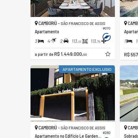
CAMBORIÚ -
CAMB
SÃO FRANCISCO DE ASSIS
#070
Apartamento
Aparta
3
4
2
1
1
113,
113,
74
00
R$ 1.449.000,
R$ 557
a partir de
00
APARTAMENTO EXCLUSIO
CAMBORIÚ -
CAMB
SÃO FRANCISCO DE ASSIS
#280
Apartamento no Edifício Le Garden Residence
Sobrado