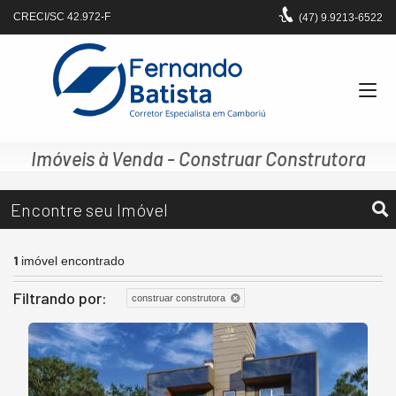
CRECI/SC 42.972-F
(47)
9.9213-6522
Imóveis à Venda - Construar Construtora
Encontre seu Imóvel
1
imóvel encontrado
Filtrando por:
construar construtora