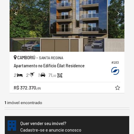
CAMBORIÚ -
SANTA REGINA
#183
Apartamento no Edifício Éilat Residence
2
2
1
71,
00
R$ 372.370,
05
1
imóvel encontrado
Quer vender seu imóvel?
Cadastre-se e anuncie conosco