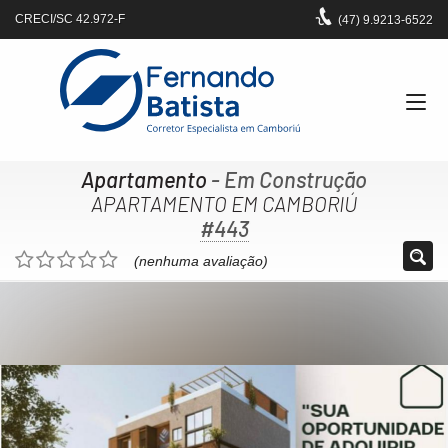
CRECI/SC 42.972-F
(47)
9.9213-6522
Apartamento
- Em Construção
APARTAMENTO EM CAMBORIÚ
#443
(nenhuma avaliação)