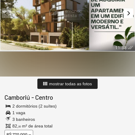
mostrar todas as fotos
Camboriú
-
Centro
2 dormitórios (2 suítes)
1 vaga
3 banheiros
82,
m² de área total
00
R$ 770.000,