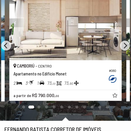
CAMBORIÚ -
CENTRO
#080
Apartamento no Edifício Monet
2
3
1
73,
73,
90
00
R$ 790.000,
a partir de
00
FERNANDO BATISTA CORRETOR DE IMÓVEIS