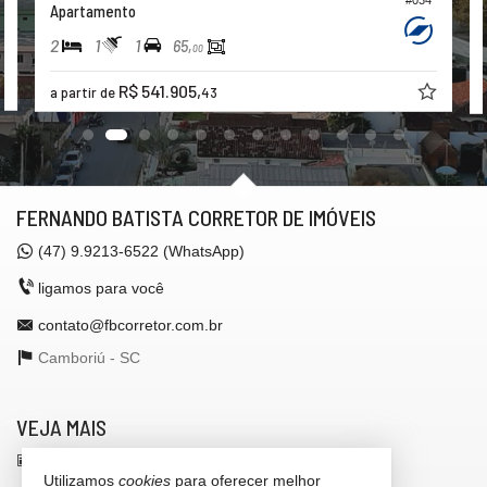
#034
Apartamento
2
1
1
65,
00
R$ 541.905,
a partir de
43
FERNANDO BATISTA CORRETOR DE IMÓVEIS
(47)
9.9213-6522 (WhatsApp)
ligamos para você
contato@fbcorretor.com.br
Camboriú -
SC
VEJA MAIS
receba nosso newsletter
Utilizamos
cookies
para oferecer melhor