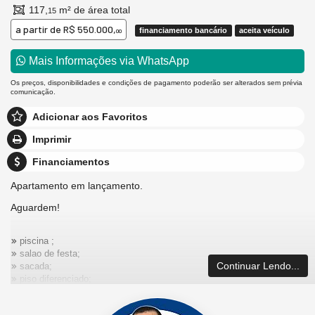
117,
m² de área total
15
a partir de
R$ 550.000,
financiamento bancário
aceita veículo
00
Mais Informações via WhatsApp
Os preços, disponibilidades e condições de pagamento poderão ser alterados sem prévia
comunicação.
Adicionar aos Favoritos
Imprimir
Financiamentos
Apartamento em lançamento.
Aguardem!
piscina ;
salao de festa;
Continuar Lendo...
sacada;
piso diferenciado;
Elevador;
acabamento em gesso;