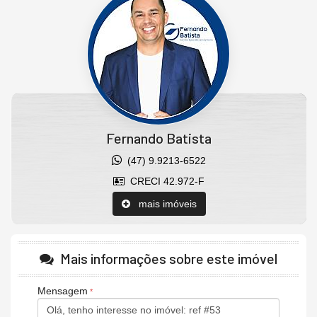
vista balneário camboriú;
Características do Imóvel
Sala de Estar
Banheiro Social
Piso Laminado
Piso Porcelanato
Acabamento em Gesso
Fernando Batista
(47) 9.9213-6522
CRECI 42.972-F
mais imóveis
Mais informações sobre este imóvel
Mensagem