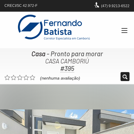
CRECI/SC 42.972-F
(47)
9.9213-6522
Casa
- Pronto para morar
CASA CAMBORIÚ
#395
(nenhuma avaliação)