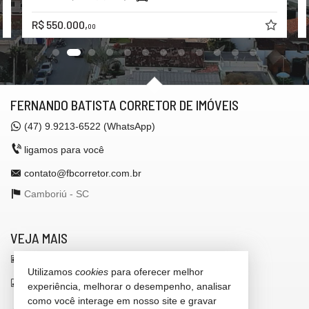
R$ 550.000,
00
FERNANDO BATISTA CORRETOR DE IMÓVEIS
(47)
9.9213-6522 (WhatsApp)
ligamos para você
contato@fbcorretor.com.br
Camboriú -
SC
VEJA MAIS
receba nosso newsletter
Utilizamos
cookies
para oferecer melhor
indicadores financeiros
experiência, melhorar o desempenho, analisar
como você interage em nosso site e gravar
cadastre seu imóvel