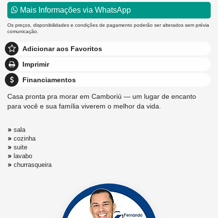
Mais Informações via WhatsApp
Os preços, disponibilidades e condições de pagamento poderão ser alterados sem prévia
comunicação.
Adicionar aos Favoritos
Imprimir
Financiamentos
Casa pronta pra morar em Camboriú — um lugar de encanto
para você e sua família viverem o melhor da vida.
sala
cozinha
suite
lavabo
churrasqueira