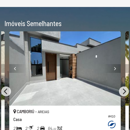
Imóveis Semelhantes
CAMBORIÚ -
AREIAS
#410
Casa
2
2
2
64,
00