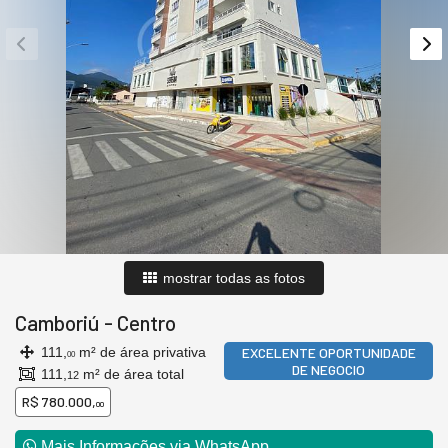
mostrar todas as fotos
Camboriú
-
Centro
111,
m² de área privativa
EXCELENTE OPORTUNIDADE
00
DE NEGOCIO
111,
m² de área total
12
R$ 780.000,
00
Mais Informações via WhatsApp