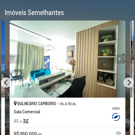
Imóveis Semelhantes
BALNEÁRIO CAMBORIÚ -
VILA REAL
#363
Sala Comercial
93,
00
R$ 650.000,
00