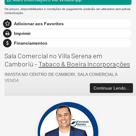
Os preços, disponibilidades e condições de pagamento poderão ser alterados sem prévia
comunicação.
Adicionar aos Favoritos
Imprimir
Financiamentos
Sala Comercial no Villa Serena em
Camboriú -
Tabaco & Boeira Incorporações
INVISTA NO CENTRO DE CAMBORI, SALA COMERCIAL A
VENDA
Continuar Lendo...
EXCELENTE OPORTUNIDADE DE INVESTIMENTO, SALA
COMERCIAL EM LOCALIZAÇÃO PRIVILEGIADA NO CENTRO DE
CAMBORIU