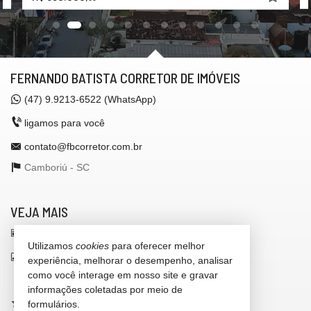
FERNANDO BATISTA CORRETOR DE IMÓVEIS
(47)
9.9213-6522 (WhatsApp)
ligamos para você
contato@fbcorretor.com.br
Camboriú -
SC
VEJA MAIS
receba nosso newsletter
Utilizamos
cookies
para oferecer melhor
indicadores financeiros
experiência, melhorar o desempenho, analisar
como você interage em nosso site e gravar
cadastre seu imóvel
informações coletadas por meio de
imóveis favoritos
formulários.