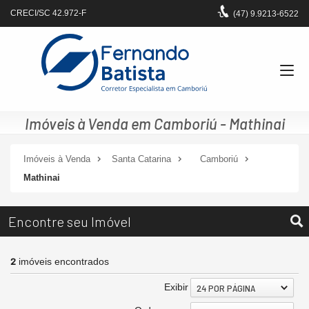
CRECI/SC 42.972-F
(47)
9.9213-6522
Imóveis à Venda em Camboriú - Mathinai
Imóveis à Venda
Santa Catarina
Camboriú
Mathinai
Encontre seu Imóvel
2
imóveis encontrados
Exibir
24 POR PÁGINA