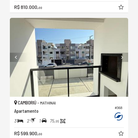
R$ 810.000,
00
CAMBORIÚ -
MATHINAI
#368
Apartamento
3
2
1
75,
95
R$ 599.900,
00