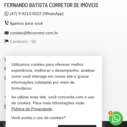
FERNANDO BATISTA CORRETOR DE IMÓVEIS
(47)
9.9213-6522 (WhatsApp)
ligamos para você
contato@fbcorretor.com.br
Camboriú -
SC
VEJA MAIS
Utilizamos
cookies
para oferecer melhor
receba nosso newsletter
experiência, melhorar o desempenho, analisar
como você interage em nosso site e gravar
indicadores financeiros
informações coletadas por meio de
cadastre seu imóvel
formulários.
Ao utilizar esse site, você concorda com o uso
imóveis favoritos
de
cookies
. Para mais informações visite
mapa de imóveis
Política de Privacidade
.
2
Você aceita o uso de
cookies
?
©
2026
CRECI/SC 42.972-F
Política de Privacidade