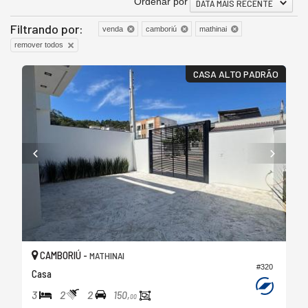
Ordenar por
DATA MAIS RECENTE
Filtrando por:
venda
camboriú
mathinai
remover todos
CASA ALTO PADRÃO
CAMBORIÚ -
MATHINAI
#320
Casa
3
2
2
150,
00