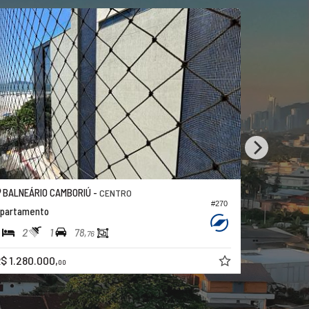
BALNEÁRIO CAMBORIÚ -
CAMBORIÚ
CENTRO
#270
partamento
Apartamen
2
1
3
2
78,
76
$ 1.280.000,
R$ 649.00
00