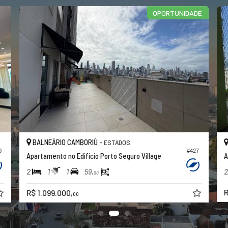
OPORTUNIDADE
BALNEÁRIO CAMBORIÚ -
ESTADOS
0
#427
Apartamento no Edifício Porto Seguro Village
A
2
1
1
2
59,
00
R
R$ 1.099.000,
00