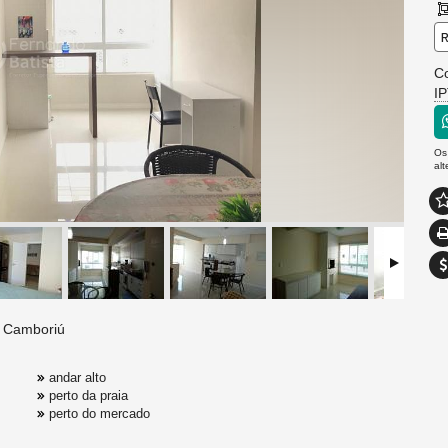
R
C
I
Os
al
o Camboriú
andar alto
perto da praia
perto do mercado