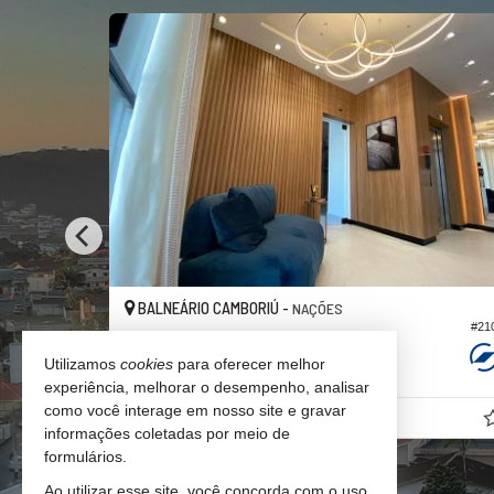
VENDIDO
BALNEÁRIO CAMBORIÚ -
NAÇÕES
#199
#21
Apartamento
Utilizamos
cookies
para oferecer melhor
3
2
1
90,
00
experiência, melhorar o desempenho, analisar
como você interage em nosso site e gravar
R$ 975.000,
00
informações coletadas por meio de
formulários.
Ao utilizar esse site, você concorda com o uso