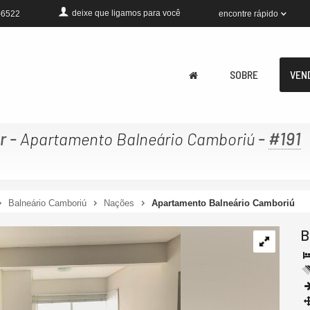
deixe que
ligamos para você
encontre rápido
-6522
SOBRE
VEN
r
-
-
#191
Apartamento Balneário Camboriú
Balneário Camboriú
Nações
Apartamento Balneário Camboriú
B