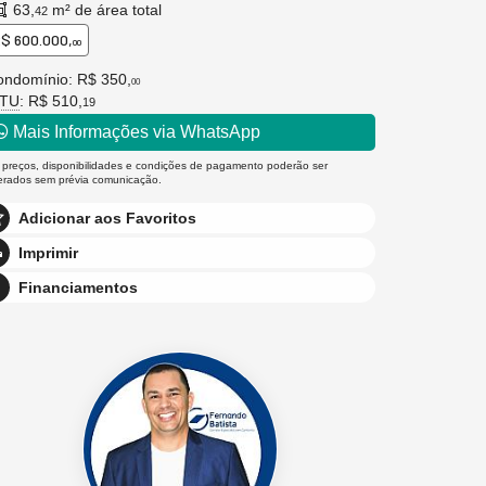
63,
m² de área total
42
$ 600.000,
00
ondomínio: R$ 350,
00
PTU
: R$ 510,
19
Mais Informações via WhatsApp
 preços, disponibilidades e condições de pagamento poderão ser
terados sem prévia comunicação.
Adicionar aos Favoritos
Imprimir
Financiamentos