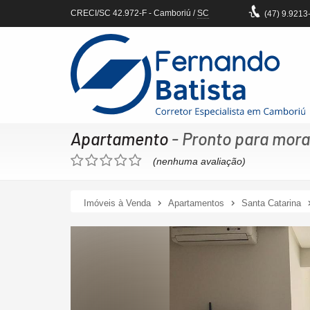
CRECI/SC 42.972-F
- Camboriú /
SC
(47)
9.9213
Apartamento
- Pronto para mora
(nenhuma avaliação)
Imóveis à Venda
Apartamentos
Santa Catarina