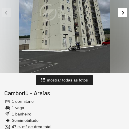
mostrar todas as fotos
Camboriú
-
Areias
1 dormitório
1 vaga
1 banheiro
Semimobiliado
47,
m² de área total
35