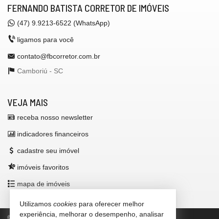
FERNANDO BATISTA CORRETOR DE IMÓVEIS
(47)
9.9213-6522 (WhatsApp)
ligamos para você
contato@fbcorretor.com.br
Camboriú -
SC
VEJA MAIS
receba nosso newsletter
indicadores financeiros
cadastre seu imóvel
imóveis favoritos
mapa de imóveis
Utilizamos
cookies
para oferecer melhor
experiência, melhorar o desempenho, analisar
©
2026
CRECI/SC 42.972-F
Política de Privacidade