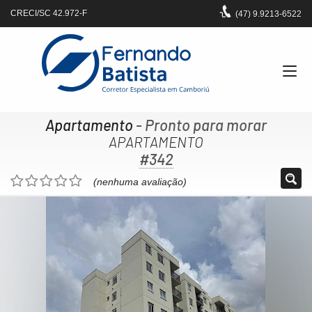
CRECI/SC 42.972-F
(47)
9.9213-6522
Apartamento
- Pronto para morar
APARTAMENTO
#342
(nenhuma avaliação)