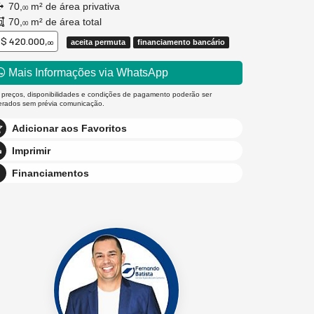
70,
m² de área privativa
00
70,
m² de área total
00
$ 420.000,
aceita permuta
financiamento bancário
00
Mais Informações via WhatsApp
 preços, disponibilidades e condições de pagamento poderão ser
terados sem prévia comunicação.
Adicionar aos Favoritos
Imprimir
Financiamentos