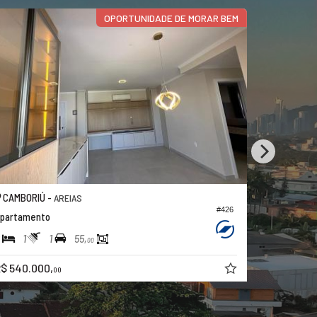
OPORTUNIDADE DE MORAR BEM
CAMBORIÚ -
CAMBORIÚ
AREIAS
#426
partamento
Apartamen
1
1
2
2
55,
00
$ 540.000,
R$ 420.00
00