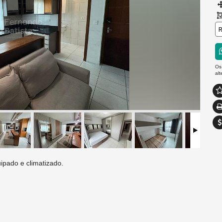
R
Os
al
pado e climatizado.