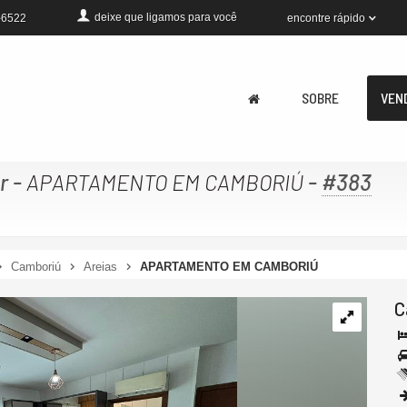
deixe que
ligamos para você
encontre rápido
-6522
SOBRE
VEN
r
-
-
#383
APARTAMENTO EM CAMBORIÚ
Camboriú
Areias
APARTAMENTO EM CAMBORIÚ
C