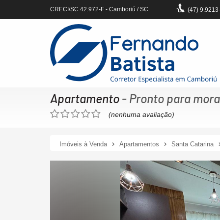
CRECI/SC 42.972-F
- Camboriú /
SC
(47)
9.9213
Apartamento
- Pronto para mora
(nenhuma avaliação)
Imóveis à Venda
Apartamentos
Santa Catarina