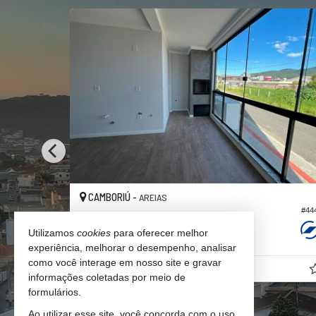
CAMBORIÚ -
AREIAS
#316
#44
Apartamento
Utilizamos
cookies
para oferecer melhor
2
2
1
6.997,
70,
00
00
experiência, melhorar o desempenho, analisar
como você interage em nosso site e gravar
R$ 499.000,
00
informações coletadas por meio de
formulários.
Ao utilizar esse site, você concorda com o uso