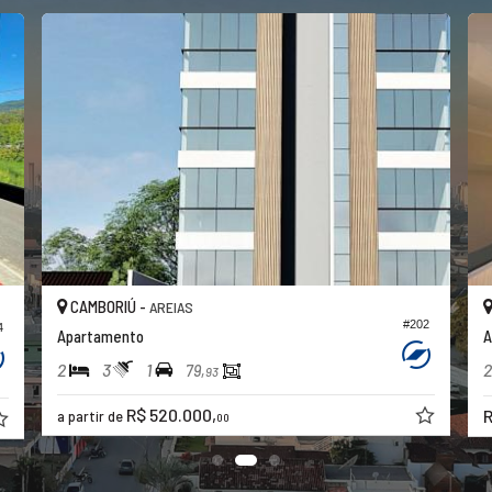
CAMBORIÚ -
AREIAS
#202
4
Apartamento
A
2
3
1
2
79,
93
R$ 520.000,
R
a partir de
00