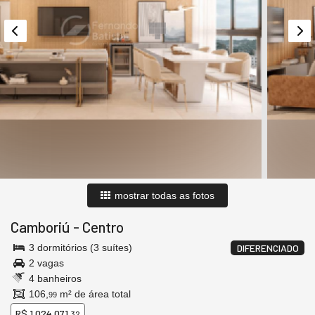
mostrar todas as fotos
Camboriú
-
Centro
3 dormitórios (3 suítes)
DIFERENCIADO
2 vagas
4 banheiros
106,
m² de área total
99
R$ 1.024.071,
32