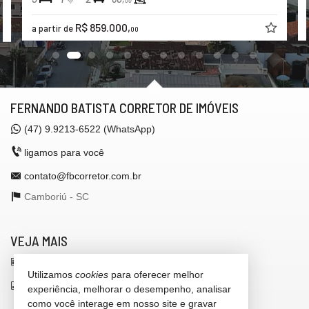
00
R$ 859.000,
a partir de
00
FERNANDO BATISTA CORRETOR DE IMÓVEIS
(47)
9.9213-6522 (WhatsApp)
ligamos para você
contato@fbcorretor.com.br
Camboriú -
SC
VEJA MAIS
receba nosso newsletter
Utilizamos
cookies
para oferecer melhor
indicadores financeiros
experiência, melhorar o desempenho, analisar
como você interage em nosso site e gravar
cadastre seu imóvel