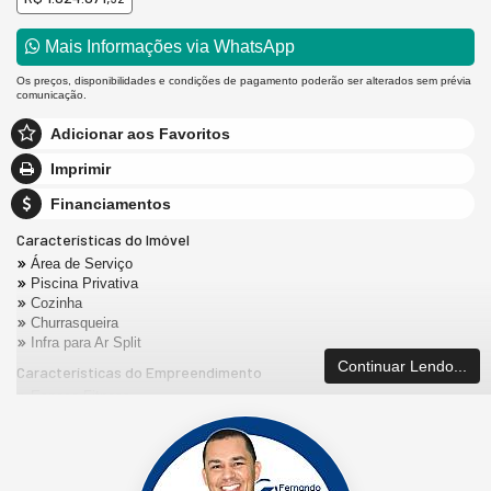
Mais Informações via WhatsApp
Os preços, disponibilidades e condições de pagamento poderão ser alterados sem prévia
comunicação.
Adicionar aos Favoritos
Imprimir
Financiamentos
Características do Imóvel
Área de Serviço
Piscina Privativa
Cozinha
Churrasqueira
Infra para Ar Split
Continuar Lendo...
Características do Empreendimento
Espaço Fitness
Elevador