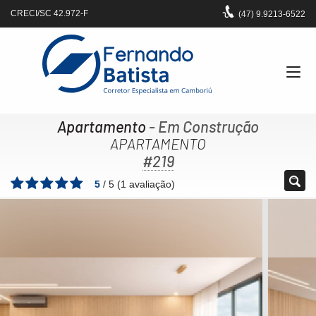
CRECI/SC 42.972-F
(47)
9.9213-6522
Apartamento
- Em Construção
APARTAMENTO
#219
5
/
5
(
1
avaliação)