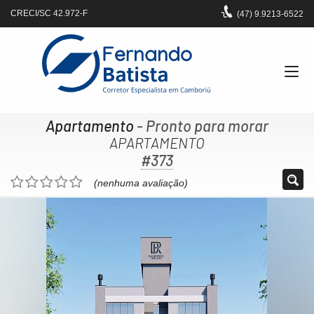
CRECI/SC 42.972-F
(47)
9.9213-6522
Apartamento
- Pronto para morar
APARTAMENTO
#373
(nenhuma avaliação)