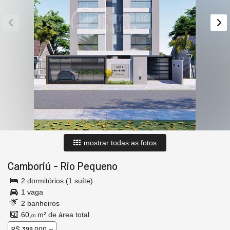
mostrar todas as fotos
Camboriú
-
Rio Pequeno
2 dormitórios (1 suíte)
1 vaga
2 banheiros
60,
m² de área total
00
R$ 399.000,