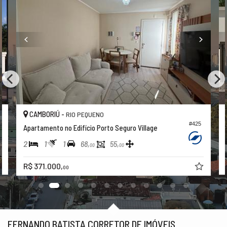
CAMBORIÚ -
RIO PEQUENO
#425
Apartamento no Edifício Porto Seguro Village
2
1
1
68,
55,
00
00
R$ 371.000,
00
FERNANDO BATISTA CORRETOR DE IMÓVEIS