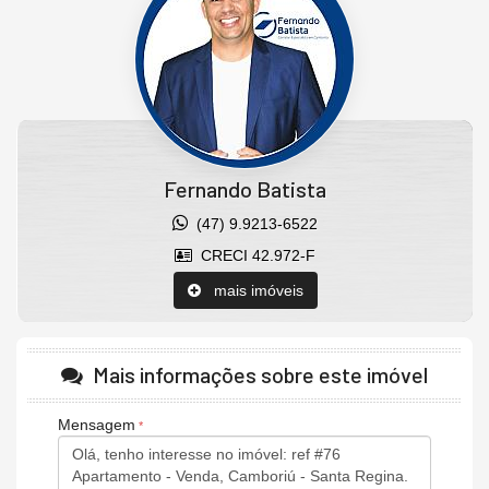
72m²
Características do Imóvel
Churrasqueira
Internet / WiFi
Piso Porcelanato
TV a Cabo
Infra para Ar Split
Andar Alto
Vista Livre
Fernando Batista
Acabamento em Gesso
Vista Panorâmica
(47) 9.9213-6522
CRECI 42.972-F
mais imóveis
Mais informações sobre este imóvel
Mensagem