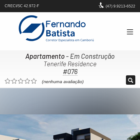
CRECI/SC 42.972-F
(47)
9.9213-6522
Apartamento
- Em Construção
Tenerife Residence
#076
(nenhuma avaliação)