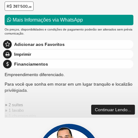
R$ 367.500,
00
Mais Informações via WhatsApp
Os preços, disponibilidades e condições de pagamento poderão ser alterados sem prévia
comunicação.
Adicionar aos Favoritos
Imprimir
Financiamentos
Empreendimento diferenciado.
Para você que sonha em morar em um lugar tranquilo e localizão
privilégiada.
2 suítes
Continuar Lendo...
1 lavabo
1 churrasqueira
sala com cozinha
1 área de serviço
1 vaga de garagem privativa