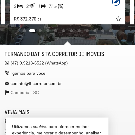
2
2
1
71,
00
R$ 372.370,
05
FERNANDO BATISTA CORRETOR DE IMÓVEIS
(47)
9.9213-6522 (WhatsApp)
ligamos para você
contato@fbcorretor.com.br
Camboriú -
SC
VEJA MAIS
receba nosso newsletter
Utilizamos
cookies
para oferecer melhor
indicadores financeiros
experiência, melhorar o desempenho, analisar