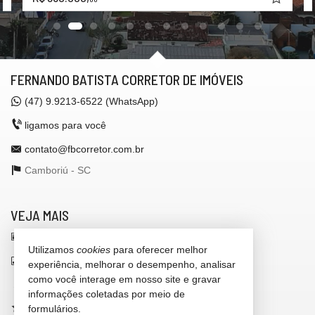
FERNANDO BATISTA CORRETOR DE IMÓVEIS
(47)
9.9213-6522 (WhatsApp)
ligamos para você
contato@fbcorretor.com.br
Camboriú -
SC
VEJA MAIS
receba nosso newsletter
Utilizamos
cookies
para oferecer melhor
indicadores financeiros
experiência, melhorar o desempenho, analisar
como você interage em nosso site e gravar
cadastre seu imóvel
informações coletadas por meio de
imóveis favoritos
formulários.