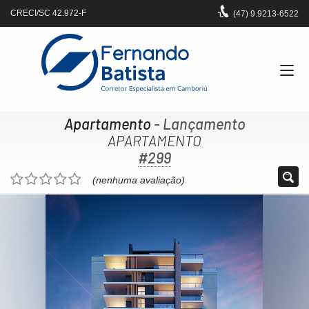
CRECI/SC 42.972-F
(47)
9.9213-6522
Apartamento
- Lançamento
APARTAMENTO
#299
(nenhuma avaliação)