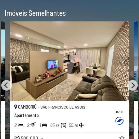
Imóveis Semelhantes
O
CAMBORIÚ -
SÃO FRANCISCO DE ASSIS
#250
Apartamento
2
2
1
85,
55,
68
76
R$ 580.000,
00