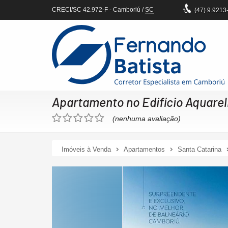
CRECI/SC 42.972-F
- Camboriú /
SC
(47)
9.9213
Apartamento no Edifício Aquarel
(nenhuma avaliação)
Imóveis à Venda
Apartamentos
Santa Catarina