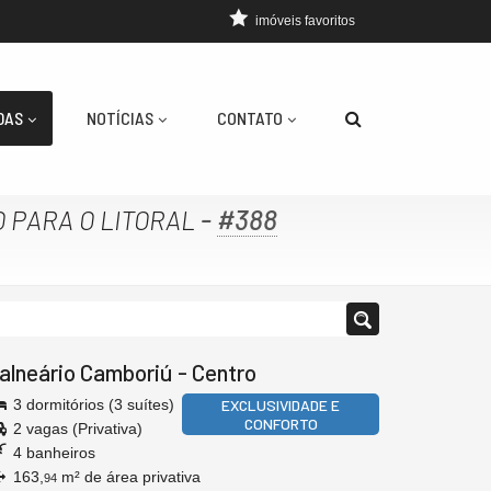
imóveis favoritos
DAS
NOTÍCIAS
CONTATO
-
#388
 PARA O LITORAL
alneário Camboriú
-
Centro
3 dormitórios (3 suítes)
EXCLUSIVIDADE E
CONFORTO
2 vagas (Privativa)
4 banheiros
163,
m² de área privativa
94