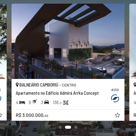
BALNEÁRIO CAMBORIÚ -
CENTRO
1
#159
Apartamento no Edifício Admirá Arrka Concept
A
4
5
3
138,
07
R$ 3.000.000,
R
00