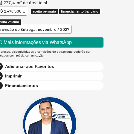
277,
m² de área total
37
$ 2.476.500,
aceita permuta
financiamento bancário
00
ceita veículo
revisão de Entrega: novembro / 2027
Mais Informações via WhatsApp
 preços, disponibilidades e condições de pagamento poderão ser
terados sem prévia comunicação.
Adicionar aos Favoritos
Imprimir
Financiamentos