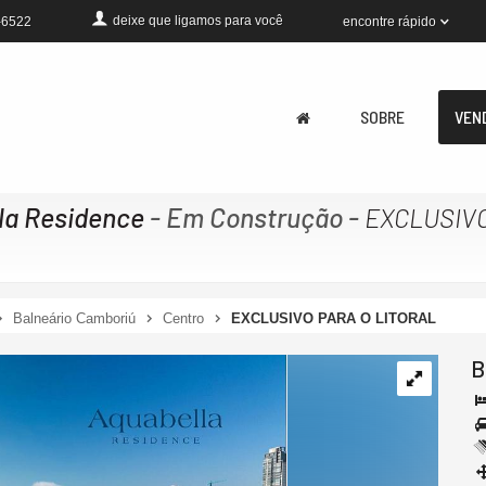
deixe que
ligamos para você
encontre rápido
-6522
SOBRE
VEN
la Residence
- Em Construção
-
EXCLUSIVO
Balneário Camboriú
Centro
EXCLUSIVO PARA O LITORAL
B