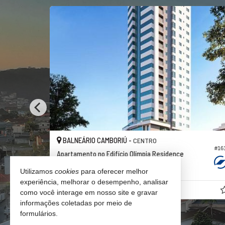
FERENCIADO
BALNEÁRIO CAMBORIÚ -
CENTRO
#16
#046
Apartamento no Edifício Olímpia Residence
4
5
3
163,
39
Utilizamos
cookies
para oferecer melhor
experiência, melhorar o desempenho, analisar
R$ 2.850.000,
00
como você interage em nosso site e gravar
informações coletadas por meio de
formulários.