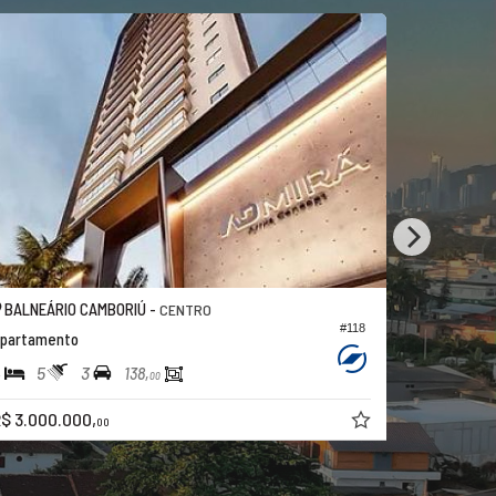
BALNEÁRIO CAMBORIÚ -
BALNEÁRI
CENTRO
#118
partamento
Apartamen
4
5
3
4
3
138,
00
$ 3.000.000,
R$ 3.274.
00