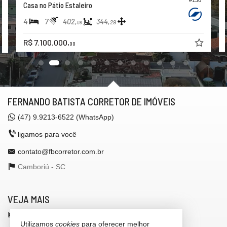
#130
Casa no Pátio Estaleiro
4
7
402,
344,
29
08
R$ 7.100.000,
00
FERNANDO BATISTA CORRETOR DE IMÓVEIS
(47)
9.9213-6522 (WhatsApp)
ligamos para você
contato@fbcorretor.com.br
Camboriú -
SC
VEJA MAIS
receba nosso newsletter
Utilizamos
cookies
para oferecer melhor