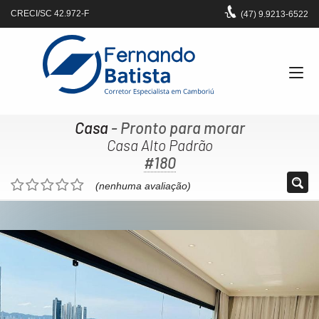
CRECI/SC 42.972-F
(47)
9.9213-6522
Casa
- Pronto para morar
Casa Alto Padrão
#180
(nenhuma avaliação)