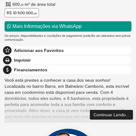
600,
m² de área total
00
R$ 10.500.000,
00
Mais Informações via WhatsApp
Os preços, disponibilidades e condições de pagamento poderão ser alterados sem prévia
comunicação.
Adicionar aos Favoritos
Imprimir
Financiamentos
Você está prestes a conhecer a casa dos seus sonhos!
Localizada no bairro Barra, em Balneário Camboriú, esta incrível
casa em condomínio está disponível para venda. Com 4
dormitórios, todos eles suítes, e 8 banheiros, esta propriedade é
perfeita para acomodar toda a sua família com conforto e
privacidade. Além disso, a casa já vem mobiliada, o que significa
Continuar Lendo...
que você não precisa se preocupar em comprar móveis novos.
Com uma área total de 600,00 m² e uma área privativa de 360,00
m², esta casa foi construída com o mais alto padrão de qualidade