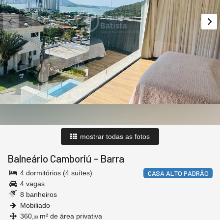
mostrar todas as fotos
Balneário Camboriú
-
Barra
4 dormitórios (4 suítes)
CASA ALTO PADRÃO
4 vagas
8 banheiros
Mobiliado
360,
m² de área privativa
00