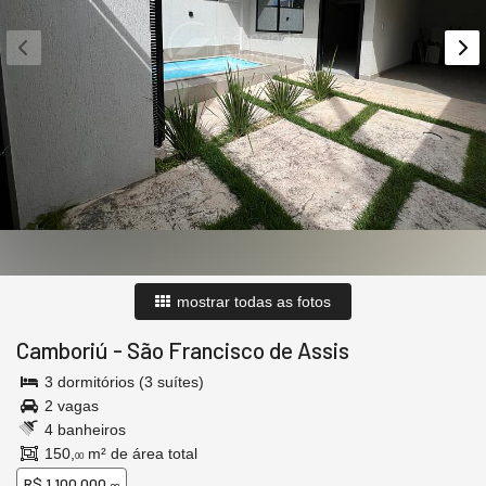
mostrar todas as fotos
Camboriú
-
São Francisco de Assis
3 dormitórios (3 suítes)
2 vagas
4 banheiros
150,
m² de área total
00
R$ 1.100.000,