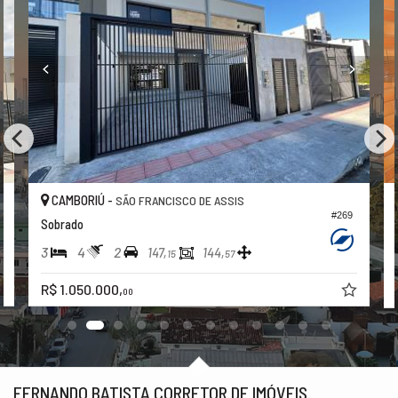
CAMBORIÚ -
SÃO FRANCISCO DE ASSIS
#269
Sobrado
3
4
2
147,
144,
15
57
R$ 1.050.000,
00
FERNANDO BATISTA CORRETOR DE IMÓVEIS