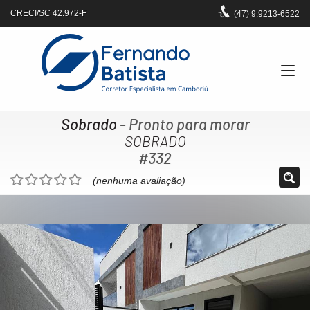
CRECI/SC 42.972-F
(47)
9.9213-6522
Sobrado
- Pronto para morar
SOBRADO
#332
(nenhuma avaliação)