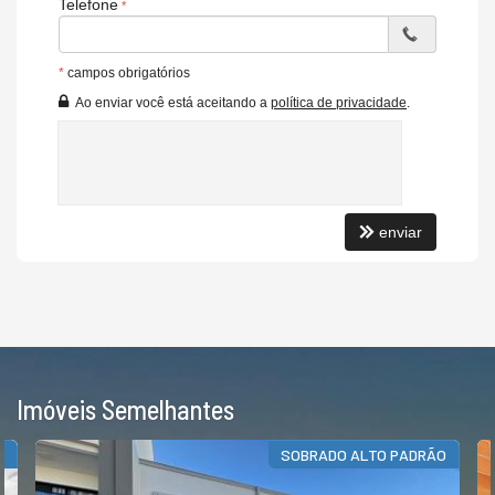
Telefone
*
campos obrigatórios
Ao enviar você está aceitando a
política de privacidade
.
enviar
Imóveis Semelhantes
O
SOBRADO ALTO PADRÃO