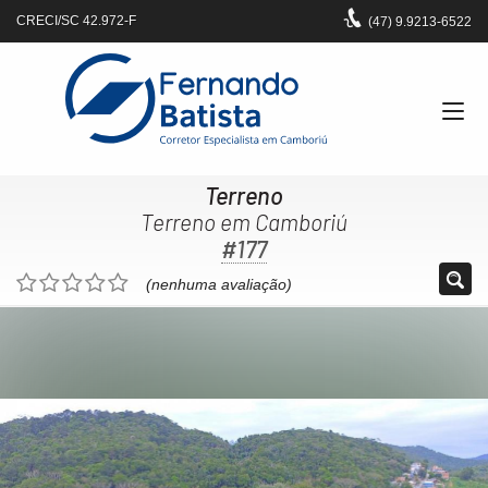
CRECI/SC 42.972-F
(47)
9.9213-6522
Terreno
Terreno em Camboriú
#177
(nenhuma avaliação)