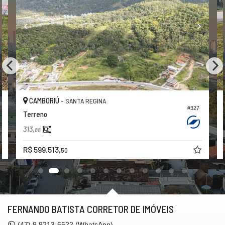
CAMBORIÚ -
SANTA REGINA
#327
Terreno
313,
88
R$ 599.513,
50
FERNANDO BATISTA CORRETOR DE IMÓVEIS
(47)
9.9213-6522 (WhatsApp)