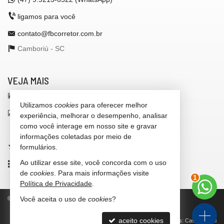
ligamos para você
contato@fbcorretor.com.br
Camboriú -
SC
VEJA MAIS
receba nosso newsletter
Utilizamos
cookies
para oferecer melhor
indicadores financeiros
experiência, melhorar o desempenho, analisar
como você interage em nosso site e gravar
cadastre seu imóvel
informações coletadas por meio de
imóveis favoritos
formulários.
Ao utilizar esse site, você concorda com o uso
2
mapa de imóveis
de
cookies
. Para mais informações visite
Política de Privacidade
.
©
2026
CRECI/SC 42.972-F
Política de Privacidade
Você aceita o uso de
cookies
?
aceito cookies
Site para imobiliárias
: Castel Digital