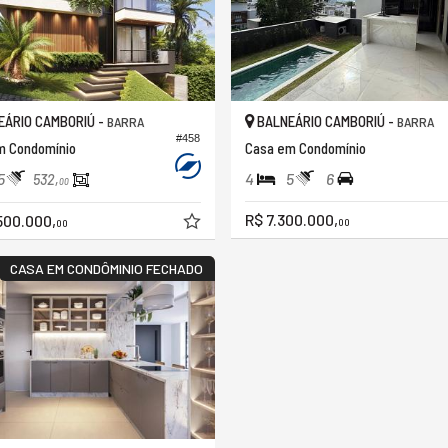
ÁRIO CAMBORIÚ -
BALNEÁRIO CAMBORIÚ -
BARRA
BARRA
#458
m Condomínio
Casa em Condomínio
5
4
5
6
532,
00
R$ 7.300.000,
500.000,
00
00
CASA EM CONDÔMINIO FECHADO