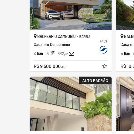
BALNEÁRIO CAMBORIÚ -
BALNE
BARRA
#459
Casa em Condomínio
Casa e
4
5
4
532,
00
R$ 9.500.000,
R$ 10.
00
ALTO PADRÃO