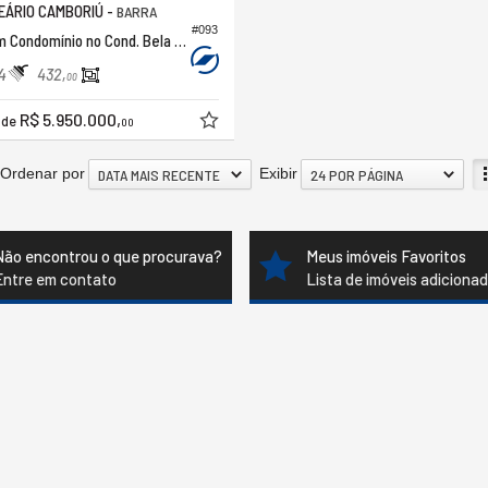
ÁRIO CAMBORIÚ -
BARRA
#093
Casa em Condomínio no Cond. Bela Vista, Residence Cwb
4
432,
00
R$ 5.950.000,
r de
00
Ordenar por
Exibir
DATA MAIS RECENTE
24 POR PÁGINA
Não encontrou o que procurava?
Meus imóveis Favoritos
Entre em contato
Lista de imóveis adiciona