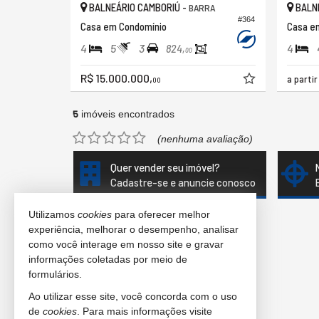
BALNEÁRIO CAMBORIÚ -
BALNE
BARRA
#364
Casa em Condomínio
4
5
3
4
824,
00
R$ 15.000.000,
a parti
00
5
imóveis encontrados
(nenhuma avaliação)
Quer vender seu imóvel?
Cadastre-se e anuncie conosco
Utilizamos
cookies
para oferecer melhor
experiência, melhorar o desempenho, analisar
como você interage em nosso site e gravar
informações coletadas por meio de
formulários.
Ao utilizar esse site, você concorda com o uso
de
cookies
. Para mais informações visite