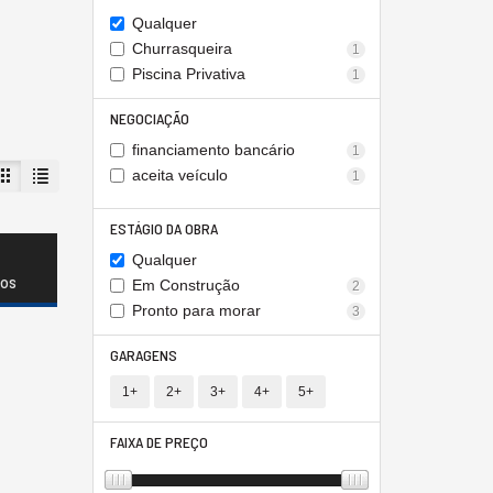
Qualquer
Churrasqueira
1
Piscina Privativa
1
NEGOCIAÇÃO
financiamento bancário
1
aceita veículo
1
ESTÁGIO DA OBRA
Qualquer
dos
Em Construção
2
Pronto para morar
3
GARAGENS
1+
2+
3+
4+
5+
FAIXA DE PREÇO