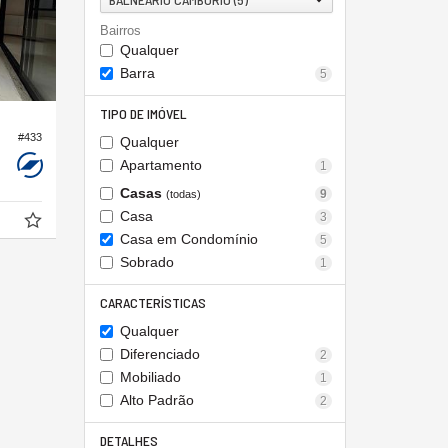
Bairros
Qualquer
Barra
5
TIPO DE IMÓVEL
#433
Qualquer
Apartamento
1
Casas
9
(todas)
Casa
3
Casa em Condomínio
5
Sobrado
1
CARACTERÍSTICAS
Qualquer
Diferenciado
2
Mobiliado
1
Alto Padrão
2
DETALHES