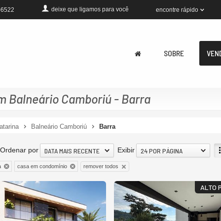
deixe que
ligamos para você
encontre rápido
-6522
SOBRE
VEN
 Balneário Camboriú - Barra
atarina
Balneário Camboriú
Barra
Ordenar por
Exibir
DATA MAIS RECENTE
24 POR PÁGINA
remover todos
a
casa em condomínio
ALTO 