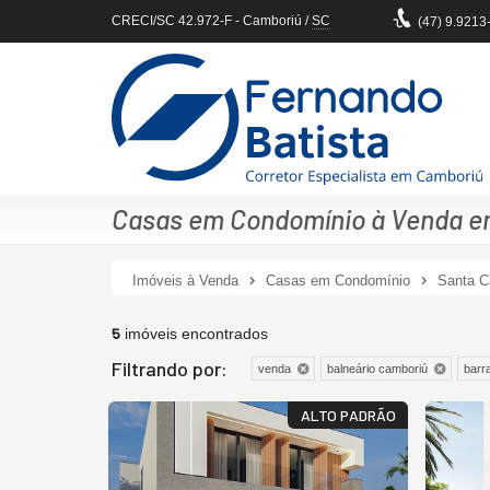
CRECI/SC 42.972-F
- Camboriú /
SC
(47)
9.9213
Casas em Condomínio à Venda em
Imóveis à Venda
Casas em Condomínio
Santa C
5
imóveis encontrados
Filtrando por:
venda
balneário camboriú
barr
ALTO PADRÃO