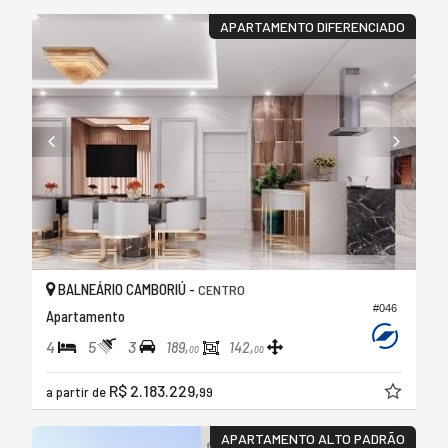
APARTAMENTO DIFERENCIADO
BALNEÁRIO CAMBORIÚ -
CENTRO
#046
Apartamento
4
5
3
189,
142,
00
00
R$ 2.183.229,
a partir de
99
APARTAMENTO ALTO PADRÃO