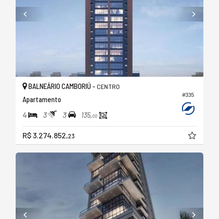
BALNEÁRIO CAMBORIÚ -
CENTRO
#335
Apartamento
4
3
3
135,
00
R$ 3.274.852,
23