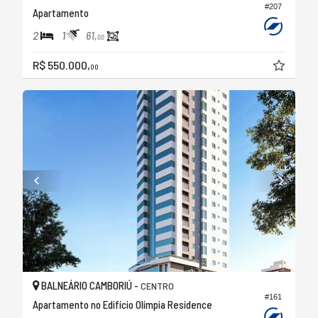
#207
Apartamento
2
1
61,
00
R$ 550.000,
00
BALNEÁRIO CAMBORIÚ -
CENTRO
#161
Apartamento no Edifício Olímpia Residence