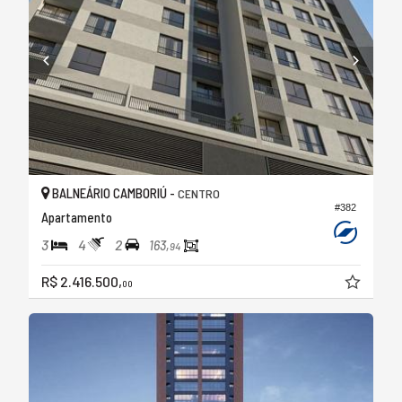
BALNEÁRIO CAMBORIÚ -
CENTRO
#382
Apartamento
3
4
2
163,
94
R$ 2.416.500,
00