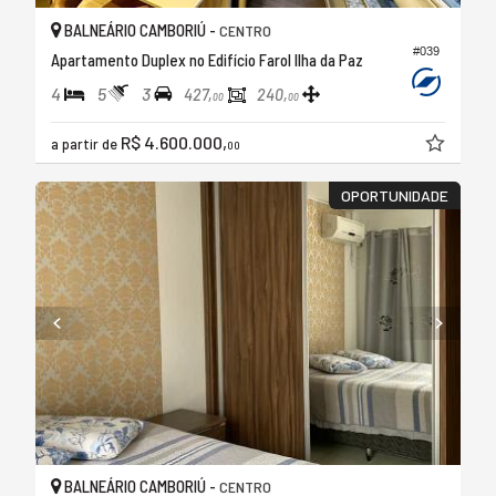
BALNEÁRIO CAMBORIÚ -
CENTRO
#039
Apartamento Duplex no Edifício Farol Ilha da Paz
4
5
3
427,
240,
00
00
R$ 4.600.000,
a partir de
00
OPORTUNIDADE
BALNEÁRIO CAMBORIÚ -
CENTRO