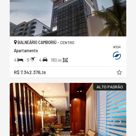
BALNEÁRIO CAMBORIÚ -
CENTRO
#334
Apartamento
4
5
4
180,
66
R$ 7.342.376,
38
ALTO PADRÃO