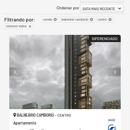
Ordenar por
DATA MAIS RECENTE
Filtrando por:
venda
balneário camboriú
centro
remover todos
DIFERENCIADO
BALNEÁRIO CAMBORIÚ -
CENTRO
#440
Apartamento