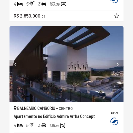
4
5
3
163,
39
R$ 2.850.000,
00
BALNEÁRIO CAMBORIÚ -
CENTRO
#159
Apartamento no Edifício Admirá Arrka Concept
4
5
3
138,
07