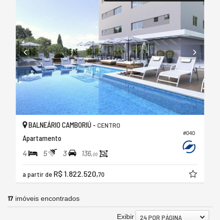
BALNEÁRIO CAMBORIÚ -
CENTRO
#040
Apartamento
4
5
3
136,
00
R$ 1.822.520,
a partir de
70
17
imóveis encontrados
Exibir
24 POR PÁGINA