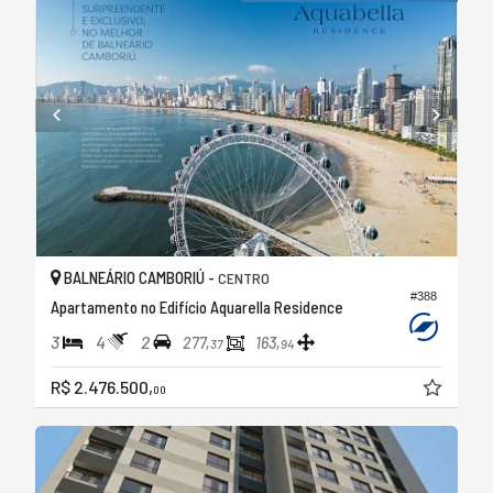
BALNEÁRIO CAMBORIÚ -
CENTRO
#388
Apartamento no Edifício Aquarella Residence
3
4
2
277,
163,
37
94
R$ 2.476.500,
00