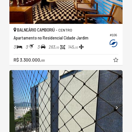
BALNEÁRIO CAMBORIÚ -
CENTRO
#106
Apartamento no Residencial Cidade Jardim
3
3
3
263,
145,
00
00
R$ 3.300.000,
00