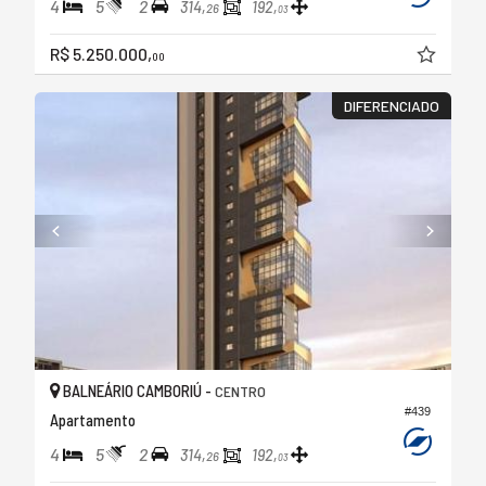
4
5
2
314,
192,
26
03
R$ 5.250.000,
00
DIFERENCIADO
BALNEÁRIO CAMBORIÚ -
CENTRO
#439
Apartamento
4
5
2
314,
192,
26
03