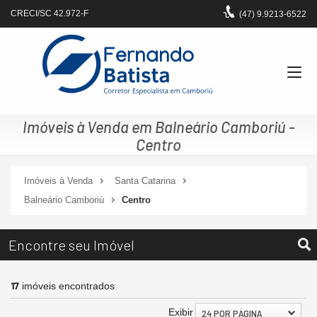
CRECI/SC 42.972-F
(47)
9.9213-6522
Imóveis à Venda em Balneário Camboriú -
Centro
Imóveis à Venda
Santa Catarina
Balneário Camboriú
Centro
Encontre seu Imóvel
17
imóveis encontrados
Exibir
24 POR PÁGINA