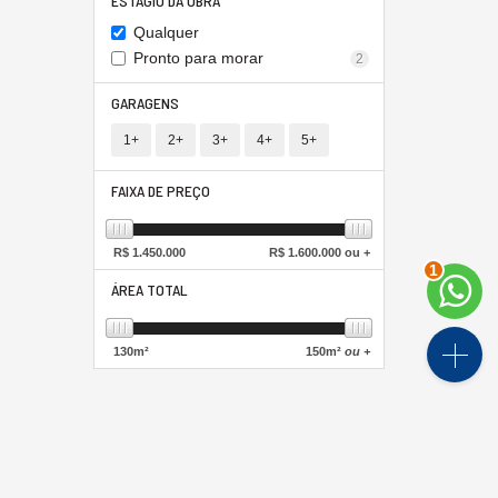
ESTÁGIO DA OBRA
Qualquer
Pronto para morar
2
GARAGENS
1+
2+
3+
4+
5+
FAIXA DE PREÇO
R$
1.450.000
R$
1.600.000 ou +
2
ÁREA TOTAL
130
m²
150
m²
ou +
NDICADORES
FINANCEIROS
UB /
SC
R$ 3.151,24
oupança
0,6738%