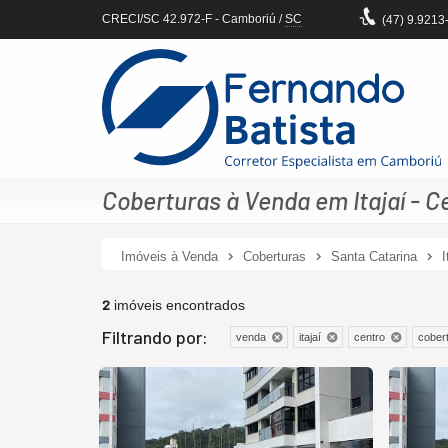
CRECI/SC 42.972-F
- Camboriú /
SC
(47)
9.9213
Coberturas à Venda em Itajaí - C
Imóveis à Venda
Coberturas
Santa Catarina
I
2
imóveis encontrados
Filtrando por:
venda
itajaí
centro
cober