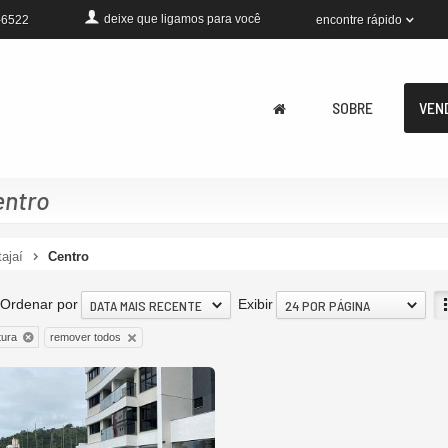
deixe que
ligamos para você
encontre rápido
-6522
SOBRE
VEN
entro
tajaí
Centro
Ordenar por
Exibir
DATA MAIS RECENTE
24 POR PÁGINA
remover todos
tura