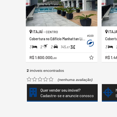
ITAJAÍ -
ITAJA
CENTRO
#169
Cobertura no Edifício Manhattan Life Connection
3
2
2
3
145,
67
R$ 1.600.000,
R$ 1.4
00
2
imóveis encontrados
(nenhuma avaliação)
Quer vender seu imóvel?
Cadastre-se e anuncie conosco