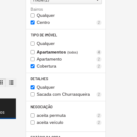
Bairros
Qualquer
Centro
2
TIPO DE IMÓVEL
Qualquer
Apartamentos
4
(todos)
Apartamento
2
Cobertura
2
DETALHES
Qualquer
Sacada com Churrasqueira
2
NEGOCIAÇÃO
dos
aceita permuta
2
aceita veículo
2