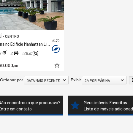
Í -
CENTRO
#170
Cobertura no Edifício Manhattan Life Connection
2
2
129,
67
60.000,
00
Ordenar por
Exibir
DATA MAIS RECENTE
24 POR PÁGINA
Não encontrou o que procurava?
Meus imóveis Favoritos
Entre em contato
Lista de imóveis adiciona