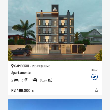
CAMBORIÚ -
RIO PEQUENO
#457
Apartamento
2
3
1
65,
00
R$ 469.000,
00