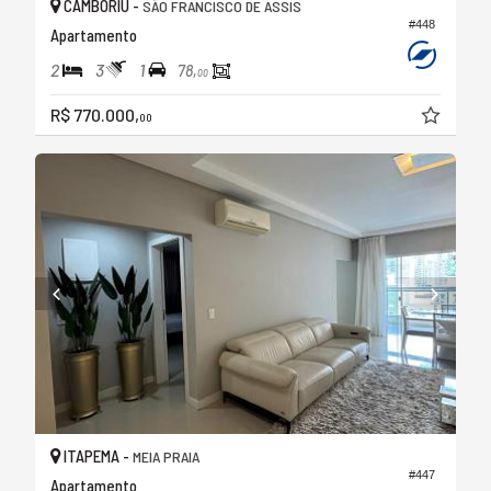
CAMBORIÚ -
SÃO FRANCISCO DE ASSIS
#448
Apartamento
2
3
1
78,
00
R$ 770.000,
00
ITAPEMA -
MEIA PRAIA
#447
Apartamento