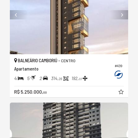
BALNEÁRIO CAMBORIÚ -
CENTRO
#439
Apartamento
4
5
2
314,
192,
26
03
R$ 5.250.000,
00