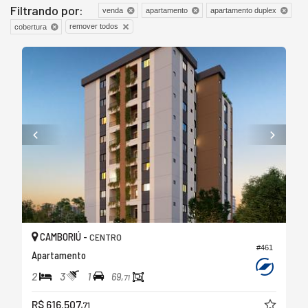
Filtrando por:
venda
apartamento
apartamento duplex
remover todos
cobertura
CAMBORIÚ -
CENTRO
#461
Apartamento
2
3
1
69,
71
R$ 616.507,
71