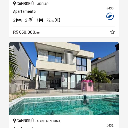
CAMBORIÚ -
AREIAS
#430
Apartamento
2
2
1
79,
00
R$ 650.000,
00
CAMBORIÚ -
SANTA REGINA
#432