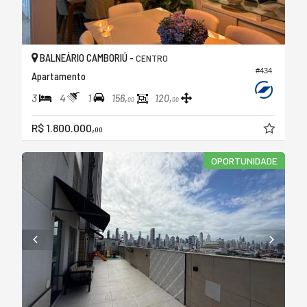
BALNEÁRIO CAMBORIÚ -
CENTRO
#434
Apartamento
3
4
1
156,
120,
00
00
R$ 1.800.000,
00
OPORTUNIDADE