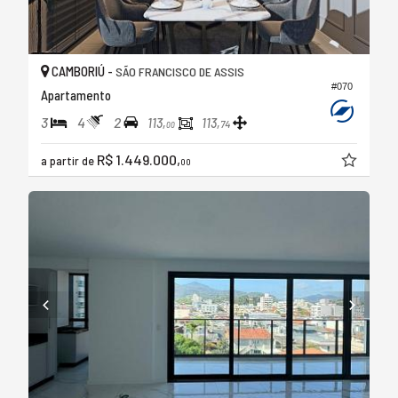
CAMBORIÚ -
SÃO FRANCISCO DE ASSIS
#070
Apartamento
3
4
2
113,
113,
74
00
R$ 1.449.000,
a partir de
00