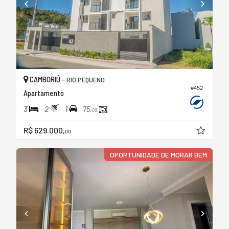
CAMBORIÚ -
RIO PEQUENO
#452
Apartamento
3
2
1
75,
00
R$ 629.000,
00
OPORTUNIDADE DE MORAR BEM