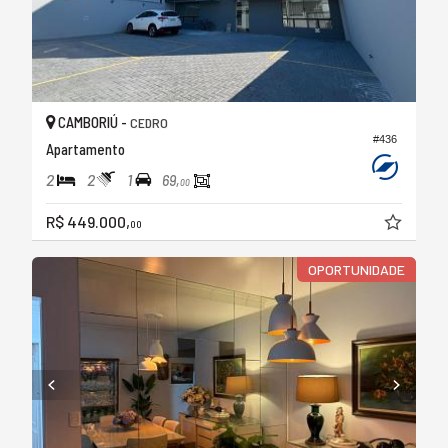
CAMBORIÚ -
CEDRO
#436
Apartamento
2
2
1
69,
00
R$ 449.000,
00
OPORTUNIDADE