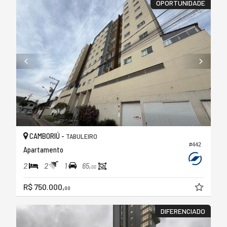
OPORTUNIDADE
CAMBORIÚ -
TABULEIRO
#442
Apartamento
2
2
1
65,
00
R$ 750.000,
00
DIFERENCIADO