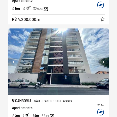
Apartamento
4
4
324,
00
R$ 4.200.000,
00
CAMBORIÚ -
SÃO FRANCISCO DE ASSIS
#431
Apartamento
2
1
1
61,
49