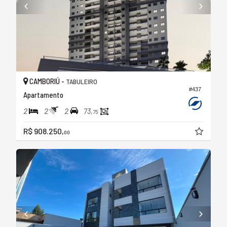
CAMBORIÚ -
TABULEIRO
#437
Apartamento
2
2
2
73,
75
R$ 908.250,
00