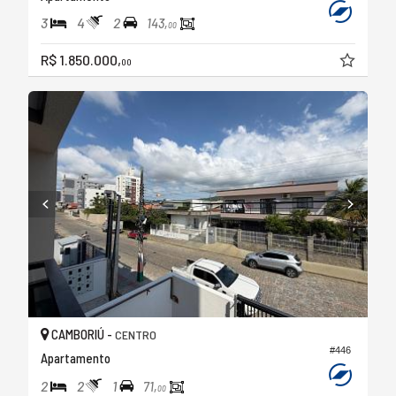
3
4
2
143,
00
R$ 1.850.000,
00
CAMBORIÚ -
CENTRO
#446
Apartamento
2
2
1
71,
00