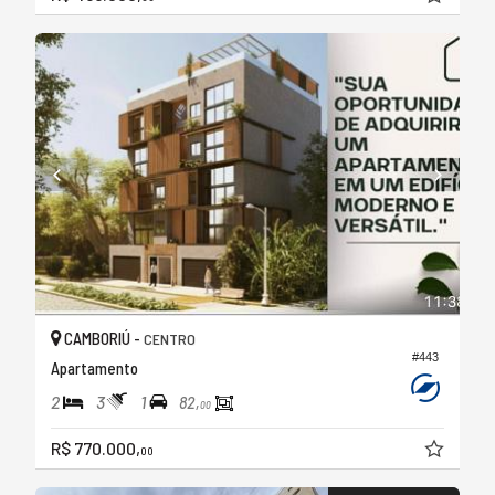
CAMBORIÚ -
CENTRO
#443
Apartamento
2
3
1
82,
00
R$ 770.000,
00