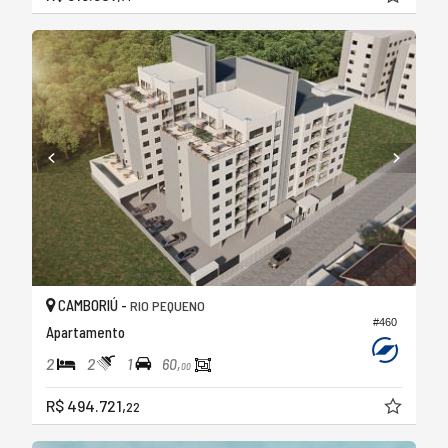
CAMBORIÚ -
RIO PEQUENO
#460
Apartamento
2
2
1
60,
00
R$ 494.721,
22