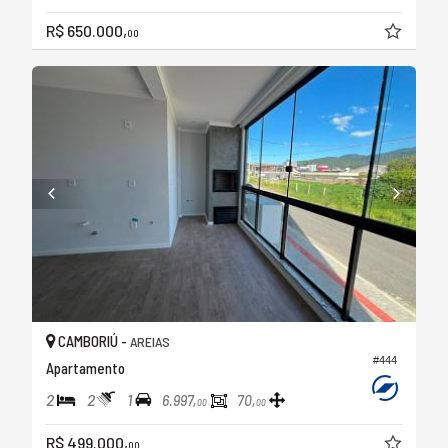
R$ 650.000,
00
CAMBORIÚ -
AREIAS
#444
Apartamento
2
2
1
6.997,
70,
00
00
R$ 499.000,
00