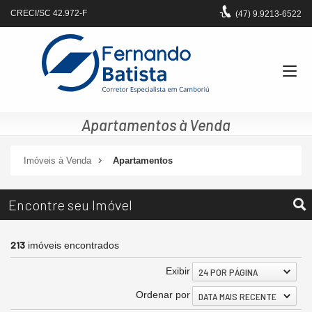
CRECI/SC 42.972-F
(47)
9.9213-6522
Apartamentos à Venda
Imóveis à Venda
Apartamentos
Encontre seu Imóvel
213
imóveis encontrados
Exibir
24 POR PÁGINA
Ordenar por
DATA MAIS RECENTE