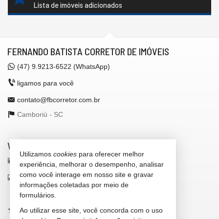
Lista de imóveis adicionados
FERNANDO BATISTA CORRETOR DE IMÓVEIS
(47)
9.9213-6522 (WhatsApp)
ligamos para você
contato@fbcorretor.com.br
Camboriú -
SC
VEJA MAIS
Utilizamos
cookies
para oferecer melhor
receba nosso newsletter
experiência, melhorar o desempenho, analisar
como você interage em nosso site e gravar
indicadores financeiros
informações coletadas por meio de
cadastre seu imóvel
formulários.
Ao utilizar esse site, você concorda com o uso
imóveis favoritos