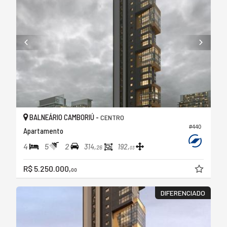
BALNEÁRIO CAMBORIÚ -
CENTRO
#440
Apartamento
4
5
2
314,
192,
26
03
R$ 5.250.000,
00
DIFERENCIADO