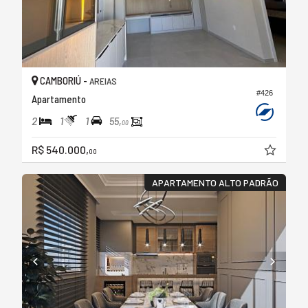
CAMBORIÚ -
AREIAS
#426
Apartamento
2
1
1
55,
00
R$ 540.000,
00
APARTAMENTO ALTO PADRÃO