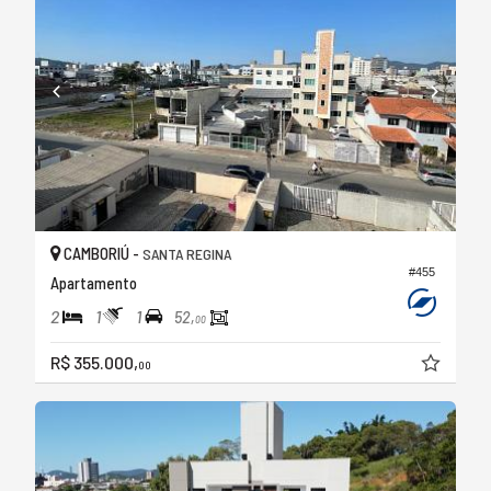
CAMBORIÚ -
SANTA REGINA
#455
Apartamento
2
1
1
52,
00
R$ 355.000,
00