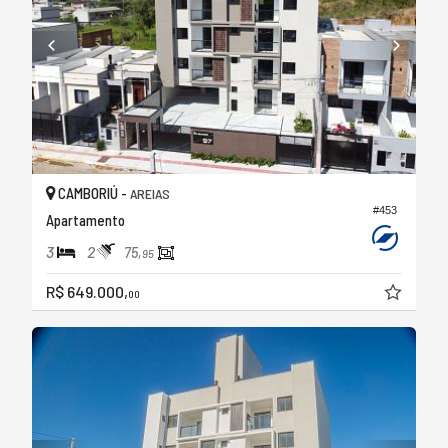
CAMBORIÚ -
AREIAS
#453
Apartamento
3
2
75,
95
R$ 649.000,
00