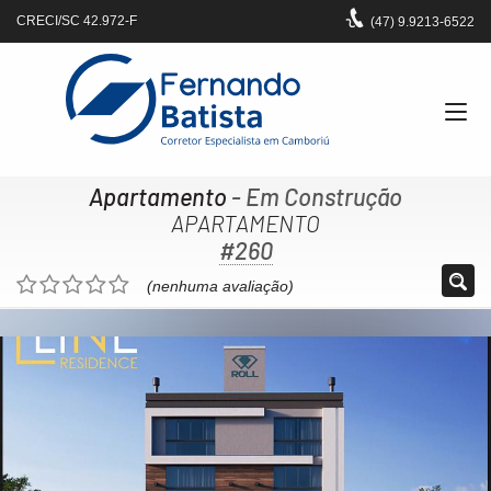
CRECI/SC 42.972-F
(47)
9.9213-6522
Apartamento
- Em Construção
APARTAMENTO
#260
(nenhuma avaliação)