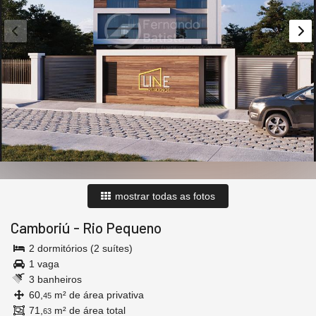
mostrar todas as fotos
Camboriú
-
Rio Pequeno
2 dormitórios (2 suítes)
1 vaga
3 banheiros
60,
m² de área privativa
45
71,
m² de área total
63