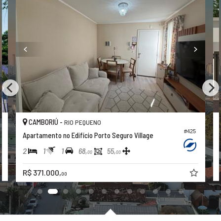
CAMBORIÚ -
RIO PEQUENO
#425
Apartamento no Edifício Porto Seguro Village
2
1
1
68,
55,
00
00
R$ 371.000,
00