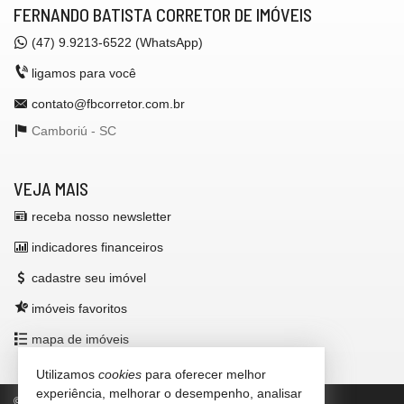
FERNANDO BATISTA CORRETOR DE IMÓVEIS
(47)
9.9213-6522 (WhatsApp)
ligamos para você
contato@fbcorretor.com.br
Camboriú -
SC
VEJA MAIS
receba nosso newsletter
indicadores financeiros
cadastre seu imóvel
imóveis favoritos
mapa de imóveis
Utilizamos
cookies
para oferecer melhor
experiência, melhorar o desempenho, analisar
©
2026
CRECI/SC 42.972-F
Política de Privacidade