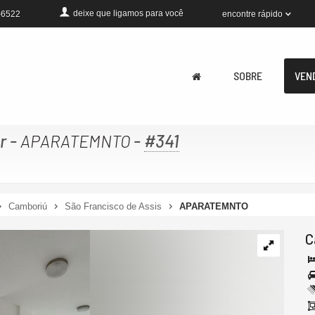
deixe que
ligamos para você
encontre rápido
-6522
SOBRE
VEN
r
-
-
#341
APARATEMNTO
Camboriú
São Francisco de Assis
APARATEMNTO
C