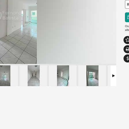
R
Os
al