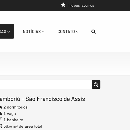
imóveis favoritos
DAS
NOTÍCIAS
CONTATO
amboriú
-
São Francisco de Assis
2 dormitórios
1 vaga
1 banheiro
58,
m² de área total
00