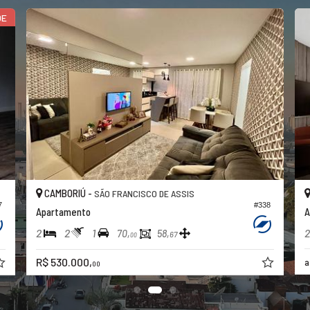
DE
CAMBORIÚ -
SÃO FRANCISCO DE ASSIS
7
#338
Apartamento
A
2
2
1
2
70,
58,
67
00
R$ 530.000,
a
00