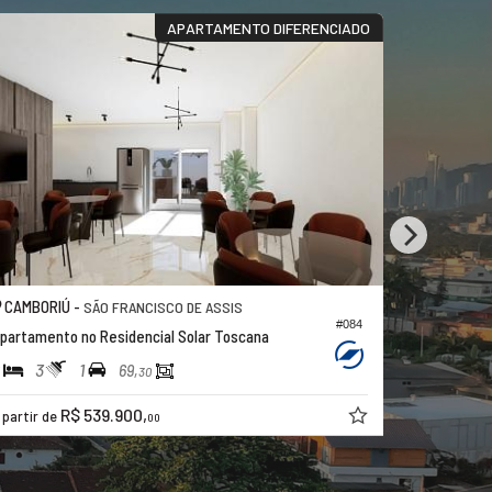
APARTAMENTO DIFERENCIADO
CAMBORIÚ -
CAMBORIÚ
SÃO FRANCISCO DE ASSIS
#084
partamento no Residencial Solar Toscana
Apartamen
3
1
2
2
69,
30
R$ 539.900,
R$ 550.00
 partir de
00