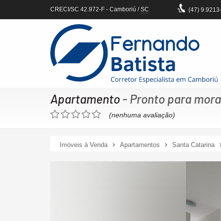
CRECI/SC 42.972-F
- Camboriú /
SC
(47)
9.9213
Apartamento
- Pronto para mora
(nenhuma avaliação)
Imóveis à Venda
Apartamentos
Santa Catarina