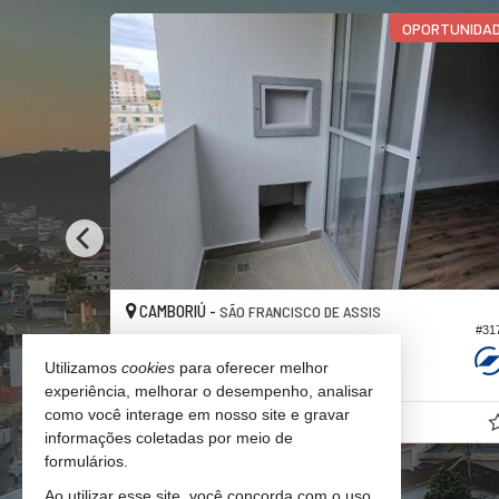
OPORTUNIDA
CAMBORIÚ -
SÃO FRANCISCO DE ASSIS
#175
#31
Apartamento
Utilizamos
cookies
para oferecer melhor
2
2
1
54,
00
experiência, melhorar o desempenho, analisar
como você interage em nosso site e gravar
R$ 499.000,
00
informações coletadas por meio de
formulários.
Ao utilizar esse site, você concorda com o uso