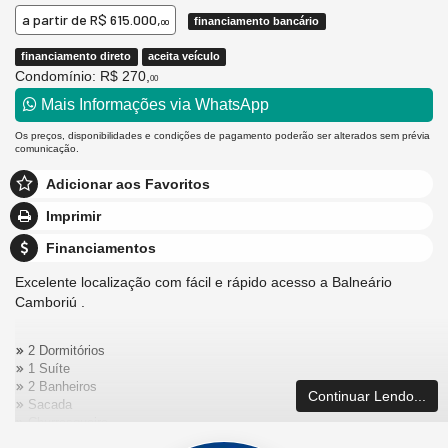
a partir de
R$ 615.000,
financiamento bancário
00
financiamento direto
aceita veículo
Condomínio: R$ 270,
00
Mais Informações via WhatsApp
Os preços, disponibilidades e condições de pagamento poderão ser alterados sem prévia
comunicação.
Adicionar aos Favoritos
Imprimir
Financiamentos
Excelente localização com fácil e rápido acesso a Balneário
Camboriú .
2 Dormitórios
1 Suíte
2 Banheiros
Continuar Lendo...
Sacada
Churrasqueira
1 Vaga de Garagem