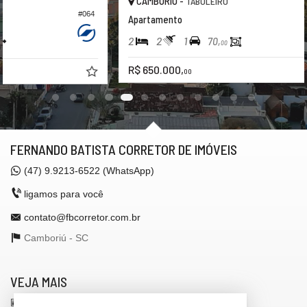
CAMBORIÚ -
TABULEIRO
#326
Apartamento
2
2
1
70,
00
R$ 650.000,
00
FERNANDO BATISTA CORRETOR DE IMÓVEIS
(47)
9.9213-6522 (WhatsApp)
ligamos para você
contato@fbcorretor.com.br
Camboriú -
SC
VEJA MAIS
receba nosso newsletter