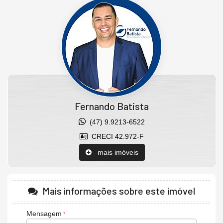
Rebaixamento em Gesso
Piso Porcelanato
Piso Laminado
Ponto de Água Quente
Ponto de Ar Split
2 Elevadores
Hall de Entrada Decorado
Piscina Adulto e Infantil
Cinema
Brinquedoteca
Salão de Festas com Churrasqueira
Sala de Jogos
Fernando Batista
Quadra de Futebol Infantil
Quiosques com Churrasqueira
(47) 9.9213-6522
Academia
CRECI 42.972-F
Características do Imóvel
mais imóveis
Área de Serviço
Sacada / Varanda
Sala
Sala de Estar
Mais informações sobre este imóvel
Lavabo
Churrasqueira
Piso Porcelanato
Mensagem
Acabamento em Gesso