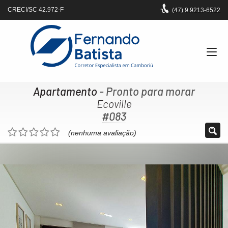
CRECI/SC 42.972-F
(47)
9.9213-6522
Apartamento
- Pronto para morar
Ecoville
#083
(nenhuma avaliação)