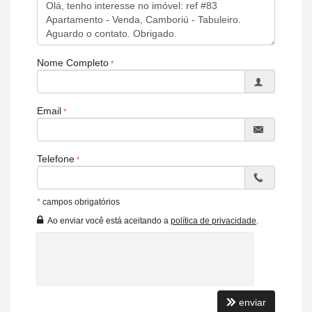
Características do Empreendimento
Sala de Jogos
Salão de Festas
Piscina
Nome Completo
Quadra Esportiva
Captação de Água
Playground
Brinquedoteca
Email
Piscina Infantil
Telefone
*
campos obrigatórios
Ao enviar você está aceitando a
política de privacidade
.
enviar