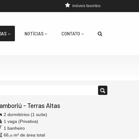
imóveis favoritos
DAS
NOTÍCIAS
CONTATO
amboriú
-
Terras Altas
2 dormitórios (1 suíte)
1 vaga (Privativa)
1 banheiro
66,
m² de área total
00