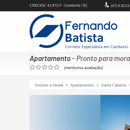
CRECI/SC 42.972-F
- Camboriú /
SC
(47)
9.9213
Apartamento
- Pronto para mora
(nenhuma avaliação)
Imóveis à Venda
Apartamentos
Santa Catarina