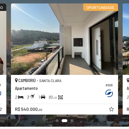
DO
OPORTUNIDADE
CAMBORIÚ -
SANTA CLARA
4
#308
Apartamento
A
2
3
1
2
80,
00
R$ 540.000,
R
00