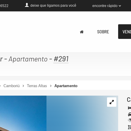
deixe que
ligamos para você
encontre rápido
-6522
SOBRE
VEN
r
-
-
#291
Apartamento
Camboriú
Terras Altas
Apartamento
C