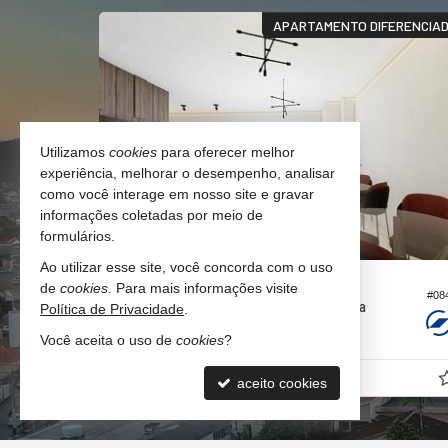
FERENCIADO
APARTAMENTO DIFERENCIA
Utilizamos
cookies
para oferecer melhor
experiência, melhorar o desempenho, analisar
como você interage em nosso site e gravar
informações coletadas por meio de
formulários.
Ao utilizar esse site, você concorda com o uso
CAMBORIÚ -
SÃO FRANCISCO DE ASSIS
de
cookies
. Para mais informações visite
#08
#300
Apartamento no Residencial Solar Toscana
Política de Privacidade
.
2
3
1
69,
30
Você aceita o uso de
cookies
?
R$ 539.900,
a partir de
00
aceito cookies