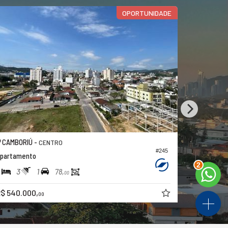
OPORTUNIDADE
CAMBORIÚ -
CAMBORIÚ
CENTRO
#245
partamento
Apartamen
2
3
1
2
1
78,
00
$ 540.000,
a partir de
00