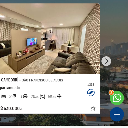
CAMBORIÚ -
CAMBORIÚ
SÃO FRANCISCO DE ASSIS
#338
partamento
Apartamen
2
2
1
2
2
70,
58,
67
00
$ 530.000,
a partir de
00