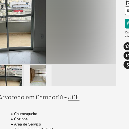
R
Os
al
o Arvoredo em Camboriú -
JCE
Churrasqueira
Cozinha
Área de Serviço