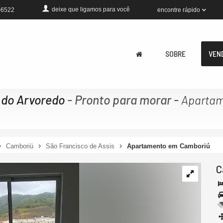
deixe que
ligamos para você
encontre rápido
-6522
SOBRE
VEN
 do Arvoredo
- Pronto para morar
-
Apartam
Camboriú
São Francisco de Assis
Apartamento em Camboriú
C