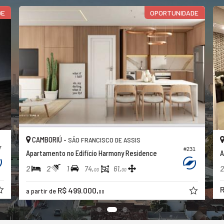
DE
OPORTUNIDADE
CAMBORIÚ -
SÃO FRANCISCO DE ASSIS
7
#231
Apartamento no Edifício Harmony Residence
A
2
2
1
2
74,
61,
00
00
R
R$ 499.000,
a partir de
00