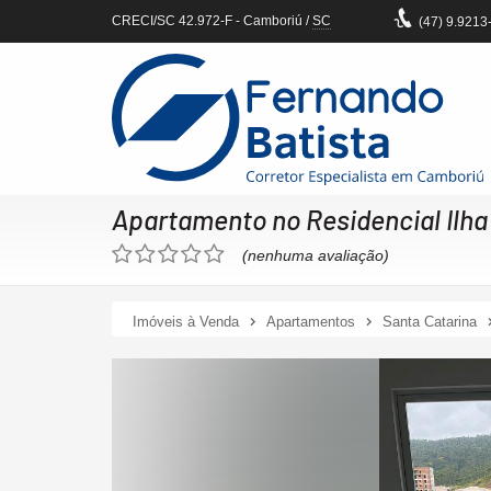
CRECI/SC 42.972-F
- Camboriú /
SC
(47)
9.9213
Apartamento no Residencial Ilha
(nenhuma avaliação)
Imóveis à Venda
Apartamentos
Santa Catarina