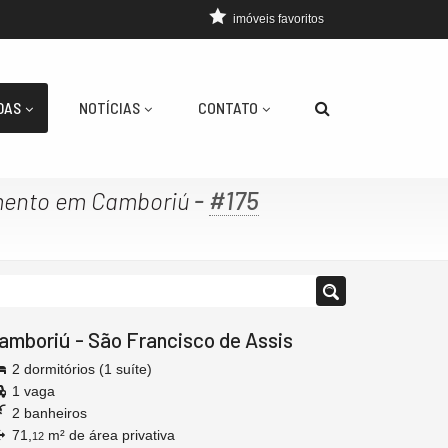
imóveis favoritos
DAS
NOTÍCIAS
CONTATO
-
#175
ento em Camboriú
amboriú
-
São Francisco de Assis
2 dormitórios (1 suíte)
1 vaga
2 banheiros
71,
m² de área privativa
12