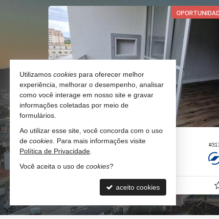
OPORTUNIDA
Utilizamos
cookies
para oferecer melhor
experiência, melhorar o desempenho, analisar
como você interage em nosso site e gravar
informações coletadas por meio de
formulários.
Ao utilizar esse site, você concorda com o uso
CAMBORIÚ -
SÃO FRANCISCO DE ASSIS
de
cookies
. Para mais informações visite
#279
#31
Apartamento
Política de Privacidade
.
2
2
1
54,
Você aceita o uso de
cookies
?
00
R$ 499.000,
aceito cookies
00