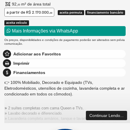
92,
m² de área total
00
a partir de
R$ 2.170.000,
aceita permuta
financiamento bancário
00
aceita veículo
Mais Informações via WhatsApp
Os preços, disponibilidades e condições de pagamento poderão ser alterados sem prévia
comunicação.
Adicionar aos Favoritos
Imprimir
Financiamentos
👉 100% Mobiliado, Decorado e Equipado (TVs,
Eletrodomésticos, utensílios de cozinha, lavanderia completa e ar
condicionado em todos os cômodos).
2 suítes completas com cama Queen e TVs.
Lavabo decorado e diferenciado.
Continuar Lendo...
Lavanderia completa armários, tanque e lavadora e secadora.
Sala de estar completa, com sofá-cama, rack, painel e TV de 60
polegadas.