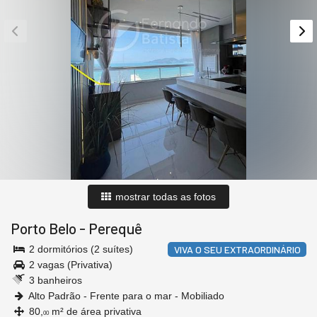
mostrar todas as fotos
Porto Belo
-
Perequê
2 dormitórios (2 suítes)
VIVA O SEU EXTRAORDINÁRIO
2 vagas (Privativa)
3 banheiros
Alto Padrão - Frente para o mar - Mobiliado
80,
m² de área privativa
00