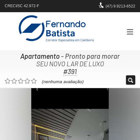
CRECI/SC 42.972-F
(47)
9.9213-6522
Apartamento
- Pronto para morar
SEU NOVO LAR DE LUXO
#391
(nenhuma avaliação)