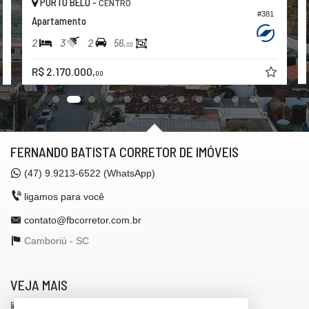
PORTO BELO -
CENTRO
#381
Apartamento
2
3
2
56,
00
R$ 2.170.000,
00
FERNANDO BATISTA CORRETOR DE IMÓVEIS
(47)
9.9213-6522 (WhatsApp)
ligamos para você
contato@fbcorretor.com.br
Camboriú -
SC
VEJA MAIS
receba nosso newsletter