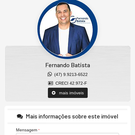
Cozinha completa com forno elétrico, microondas, geladeira Side by
Side grande, cooktop e coifa, air frier, cafeteira. Louças, talheres e
panelas.
Mesa de jantar 4 lugares mais bancada com 3 lugares.
Sacada integrada com reiki
Churrasqueira a carvão.
Todo teto em gesso.
Porcelanato de primeira.
Pintura Coral Velvet
A apenas 80 metros da praia (sim, não são 500m nem 400m, são
apenas 80 metros).
Fernando Batista
Características do Imóvel
Aquecimento de Água
(47) 9.9213-6522
Ar Condicionado
Churrasqueira
CRECI 42.972-F
Sistema de Alarme
Piso Porcelanato
mais imóveis
Piso Vinílico
TV a Cabo
Infra para Ar Split
Andar Alto
Mais informações sobre este imóvel
Vista Livre
Decorado
Mensagem
Acabamento em Gesso